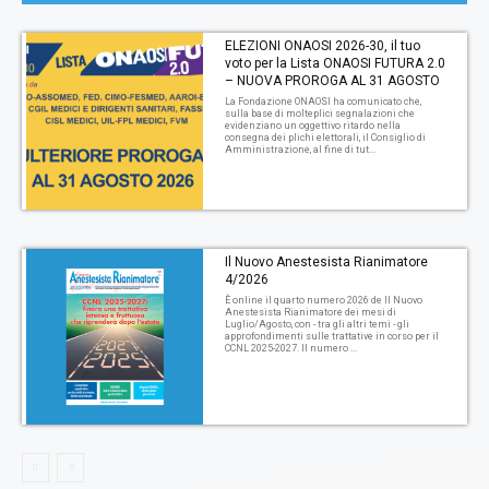
ELEZIONI ONAOSI 2026-30, il tuo
voto per la Lista ONAOSI FUTURA 2.0
– NUOVA PROROGA AL 31 AGOSTO
La Fondazione ONAOSI ha comunicato che,
sulla base di molteplici segnalazioni che
evidenziano un oggettivo ritardo nella
consegna dei plichi elettorali, il Consiglio di
Amministrazione, al fine di tut...
Il Nuovo Anestesista Rianimatore
4/2026
È online il quarto numero 2026 de Il Nuovo
Anestesista Rianimatore dei mesi di
Luglio/Agosto, con - tra gli altri temi - gli
approfondimenti sulle trattative in corso per il
CCNL 2025-2027. Il numero ...