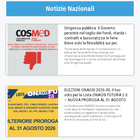
Notizie Nazionali
Dirigenza pubblica: il Governo
persiste nel taglio dei fondi, ritarda i
contratti e burocratizza le ferie.
Bene solo la flessibilità sui per...
“Sulla base delle bozze in circolazione e in
attesa del testo definitivo, emerge con
chiarezza la volontà del Governo di proseguire
nel drenaggio di risorse contrattuali destinate
alla Dirigenza pubbl...
ELEZIONI ONAOSI 2026-30, il tuo
voto per la Lista ONAOSI FUTURA 2.0
– NUOVA PROROGA AL 31 AGOSTO
La Fondazione ONAOSI ha comunicato che,
sulla base di molteplici segnalazioni che
evidenziano un oggettivo ritardo nella
consegna dei plichi elettorali, il Consiglio di
Amministrazione, al fine di tut...