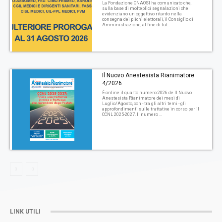
La Fondazione ONAOSI ha comunicato che,
sulla base di molteplici segnalazioni che
evidenziano un oggettivo ritardo nella
consegna dei plichi elettorali, il Consiglio di
Amministrazione, al fine di tut...
Il Nuovo Anestesista Rianimatore
4/2026
È online il quarto numero 2026 de Il Nuovo
Anestesista Rianimatore dei mesi di
Luglio/Agosto, con - tra gli altri temi - gli
approfondimenti sulle trattative in corso per il
CCNL 2025-2027. Il numero ...
LINK UTILI