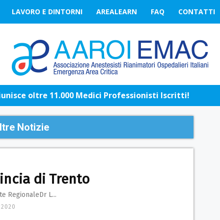
LAVORO E DINTORNI
AREALEARN
FAQ
CONTATTI
nisce oltre 11.000 Medici Professionisti Iscritti!
ltre Notizie
incia di Trento
e RegionaleDr L...
 2020