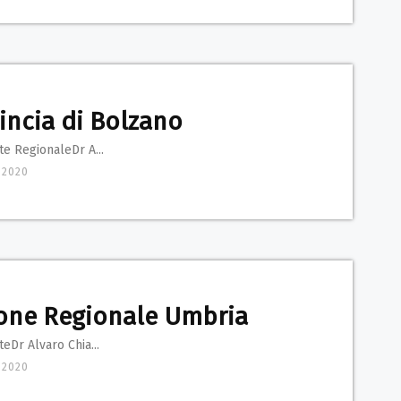
incia di Bolzano
e RegionaleDr A...
 2020
one Regionale Umbria
eDr Alvaro Chia...
 2020