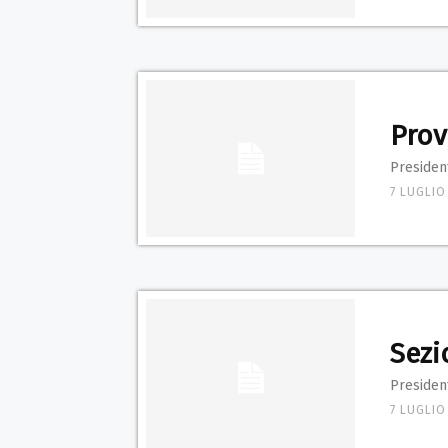
Prov
President
7 LUGLIO
Sezi
President
7 LUGLIO