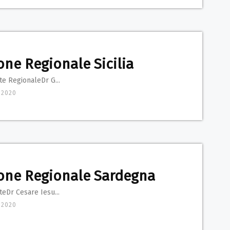
one Regionale Sicilia
e RegionaleDr G...
 2020
one Regionale Sardegna
eDr Cesare Iesu...
 2020