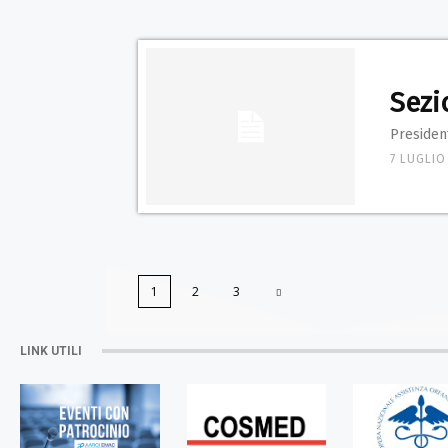
Sezi
President
7 LUGLIO
1
2
3
LINK UTILI