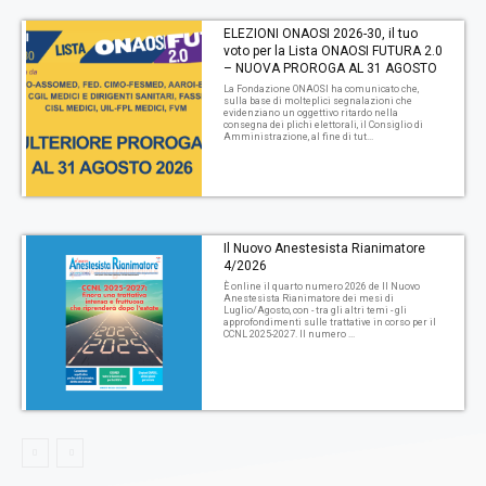
ELEZIONI ONAOSI 2026-30, il tuo
voto per la Lista ONAOSI FUTURA 2.0
– NUOVA PROROGA AL 31 AGOSTO
La Fondazione ONAOSI ha comunicato che,
sulla base di molteplici segnalazioni che
evidenziano un oggettivo ritardo nella
consegna dei plichi elettorali, il Consiglio di
Amministrazione, al fine di tut...
Il Nuovo Anestesista Rianimatore
4/2026
È online il quarto numero 2026 de Il Nuovo
Anestesista Rianimatore dei mesi di
Luglio/Agosto, con - tra gli altri temi - gli
approfondimenti sulle trattative in corso per il
CCNL 2025-2027. Il numero ...