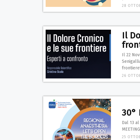
28 OTTO
Il D
fron
Il 22 Nov
Senigalli
frontiere
26 OTTO
30° 
Dal 13 a
MEETING 
25 OTTO