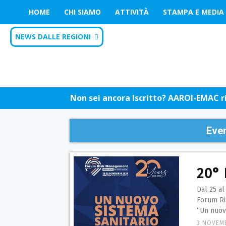
HOME
CHI SIAMO
ATTIVITÀ
STAMPA E MEDIA
NEWS DALLE REGIONI
Non sei ancora Iscritto? AAROI-EMAC riu
Even
20°
Dal 25 a
Forum Ri
“Un nuovo
3 NOVEM