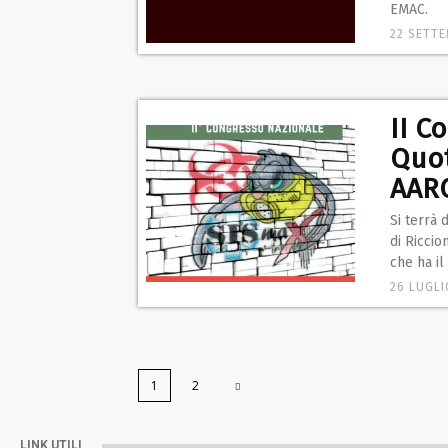
EMAC.
22 SETTE
II C
Quot
AAR
Si terrà 
di Ricci
che ha il
26 LUGLI
1
2
LINK UTILI