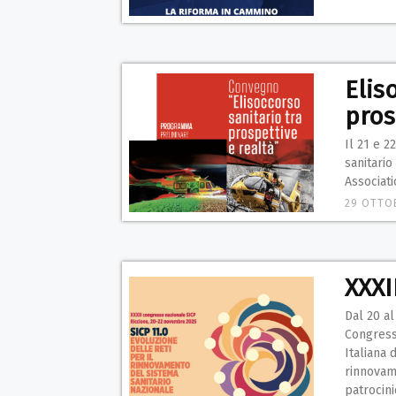
Elis
pros
Il 21 e 
sanitario
Associat
29 OTTO
XXXI
Dal 20 al
Congressi
Italiana 
rinnovame
patrocin