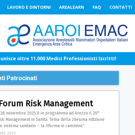
LAVORO E DINTORNI
AREALEARN
FAQ
CONTATTI
nisce oltre 11.000 Medici Professionisti Iscritti!
ti Patrocinati
 Forum Risk Management
l 28 novembre 2025 è in programma ad Arezzo il 20°
sk Management in Sanità. Tema della 20esima edizione
 sistema sanitario – la riforma in cammino”.
BRE 2025