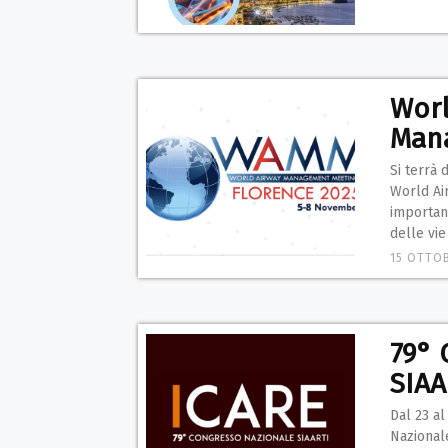
Worl
Man
Si terrà 
World Ai
importan
delle vie
15 OTTOB
79° 
SIAA
Dal 23 al
Nazionale