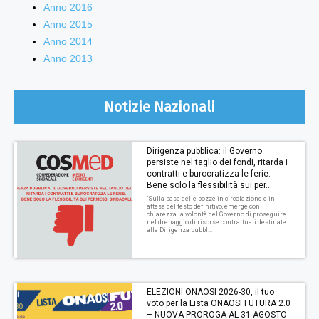
Anno 2016
Anno 2015
Anno 2014
Anno 2013
Notizie Nazionali
Dirigenza pubblica: il Governo
persiste nel taglio dei fondi, ritarda i
contratti e burocratizza le ferie.
Bene solo la flessibilità sui per...
“Sulla base delle bozze in circolazione e in
attesa del testo definitivo, emerge con
chiarezza la volontà del Governo di proseguire
nel drenaggio di risorse contrattuali destinate
alla Dirigenza pubbl...
ELEZIONI ONAOSI 2026-30, il tuo
voto per la Lista ONAOSI FUTURA 2.0
– NUOVA PROROGA AL 31 AGOSTO