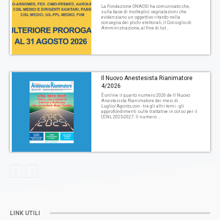
La Fondazione ONAOSI ha comunicato che,
sulla base di molteplici segnalazioni che
evidenziano un oggettivo ritardo nella
consegna dei plichi elettorali, il Consiglio di
Amministrazione, al fine di tut...
Il Nuovo Anestesista Rianimatore
4/2026
È online il quarto numero 2026 de Il Nuovo
Anestesista Rianimatore dei mesi di
Luglio/Agosto, con - tra gli altri temi - gli
approfondimenti sulle trattative in corso per il
CCNL 2025-2027. Il numero ...
LINK UTILI