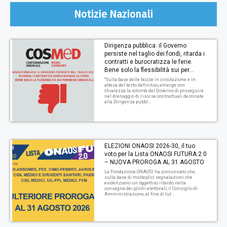
Notizie Nazionali
Dirigenza pubblica: il Governo
persiste nel taglio dei fondi, ritarda i
contratti e burocratizza le ferie.
Bene solo la flessibilità sui per...
“Sulla base delle bozze in circolazione e in
attesa del testo definitivo, emerge con
chiarezza la volontà del Governo di proseguire
nel drenaggio di risorse contrattuali destinate
alla Dirigenza pubbl...
ELEZIONI ONAOSI 2026-30, il tuo
voto per la Lista ONAOSI FUTURA 2.0
– NUOVA PROROGA AL 31 AGOSTO
La Fondazione ONAOSI ha comunicato che,
sulla base di molteplici segnalazioni che
evidenziano un oggettivo ritardo nella
consegna dei plichi elettorali, il Consiglio di
Amministrazione, al fine di tut...