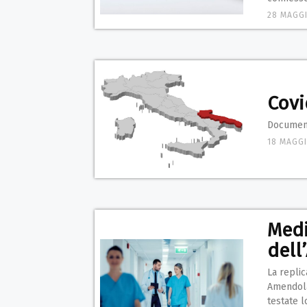
28 MAGG
Covi
Document
18 MAGGI
Medi
dell
La repli
Amendola,
testate l