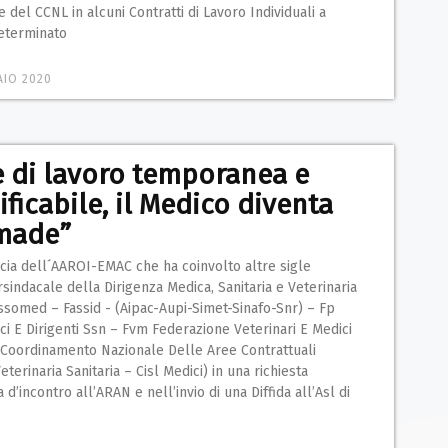
e del CCNL in alcuni Contratti di Lavoro Individuali a
eterminato
AIO 2020
 di lavoro temporanea e
ficabile, il Medico diventa
made”
cia dell´AAROI-EMAC che ha coinvolto altre sigle
rsindacale della Dirigenza Medica, Sanitaria e Veterinaria
ssomed – Fassid - (Aipac-Aupi-Simet-Sinafo-Snr) – Fp
ci E Dirigenti Ssn – Fvm Federazione Veterinari E Medici
l Coordinamento Nazionale Delle Aree Contrattuali
eterinaria Sanitaria – Cisl Medici) in una richiesta
 d’incontro all’ARAN e nell’invio di una Diffida all’Asl di