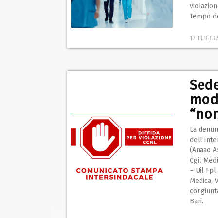
violazion
Tempo d
17 FEBBR
Sede
modi
“no
La denun
dell’Inte
(Anaao A
Cgil Medi
– Uil Fp
Medica, V
congiunta
Bari.