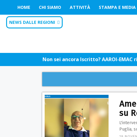
HOME
CHI SIAMO
ATTIVITÀ
STAMPA E MEDIA
NEWS DALLE REGIONI
Non sei ancora Iscritto? AAROI-EMAC riu
Amen
su R
L'interv
Puglia, s
19 NOVE