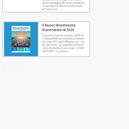
nella consegna dei plichi elettorali,
il Consiglio di Amministrazione,
al fine di tut...
Il Nuovo Anestesista
Rianimatore 4/2026
È online il quarto numero 2026 de
Il Nuovo Anestesista Rianimatore
dei mesi di Luglio/Agosto, con - tra
gli altri temi - gli approfondimenti
sulle trattative in corso per il CCNL
2025-2027. Il numero ...