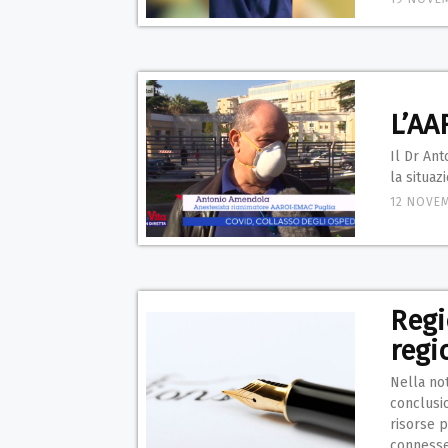
L’AA
Il Dr An
la situaz
12 NOVE
Regi
regi
Nella not
conclusio
risorse p
connesse