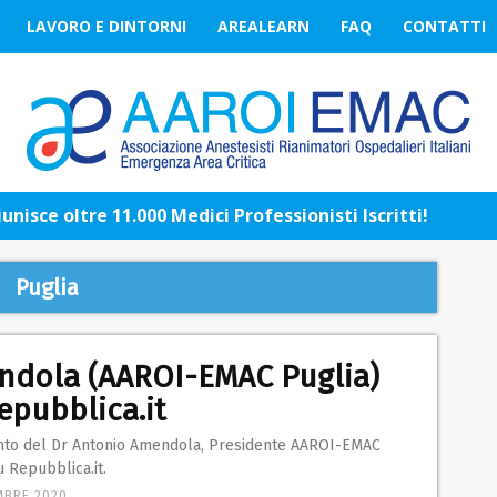
LAVORO E DINTORNI
AREALEARN
FAQ
CONTATTI
nisce oltre 11.000 Medici Professionisti Iscritti!
Puglia
dola (AAROI-EMAC Puglia)
epubblica.it
ento del Dr Antonio Amendola, Presidente AAROI-EMAC
u Repubblica.it.
MBRE 2020