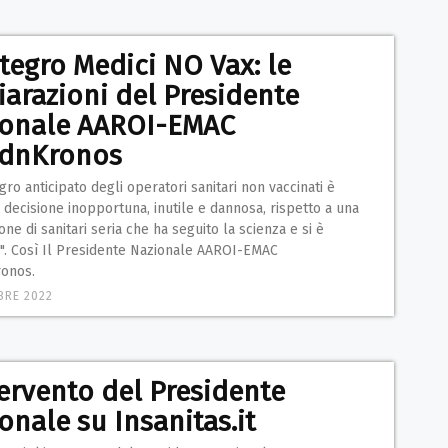
tegro Medici NO Vax: le
iarazioni del Presidente
ionale AAROI-EMAC
AdnKronos
egro anticipato degli operatori sanitari non vaccinati è
 decisione inopportuna, inutile e dannosa, rispetto a una
ne di sanitari seria che ha seguito la scienza e si è
a". Così Il Presidente Nazionale AAROI-EMAC
ronos.
BRE 2022
tervento del Presidente
onale su Insanitas.it