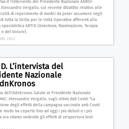
tas.it l'intervento del Presidente Nazionale AAROI-
Alessandro Vergallo, sul recente dibattito relativo alle
ficoltà di reperimento di medici da poter assumere negli
di tutta la Sicilia per le Unità Operative afferenti alla
a specialistica ARTID (Anestesia, Rianimazione, Terapia
 e del Dolore).
BRE 2022
D. L’intervista del
idente Nazionale
AdnKronos
sta dell'AdnKronos Salute al Presidente Nazionale
C, Alessandro Vergallo, sugli ultimi dati Covid. "La
azione degli effetti della campagna vaccinale anti-Covid
e modo ha coperto fino ad oggi i più deboli e i più
ma ora stiamo vedendo gli effetti di un'apertura tout