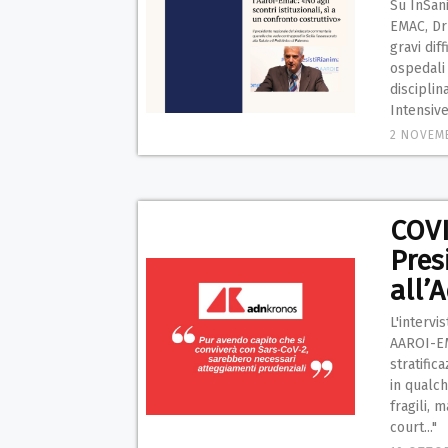
Su InSani
EMAC, Dr 
gravi dif
ospedali 
disciplin
Intensive
2 NOVEM
COVI
Pres
all’
L'intervi
AAROI-EMA
stratific
in qualch
fragili, 
court..."