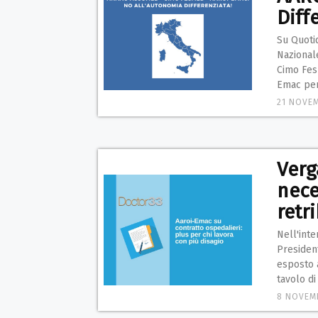
Diff
Su Quotid
Nazional
Cimo Fes
Emac per
21 NOVE
Verg
nece
retr
Nell'inte
Presiden
esposto 
tavolo di
8 NOVEM