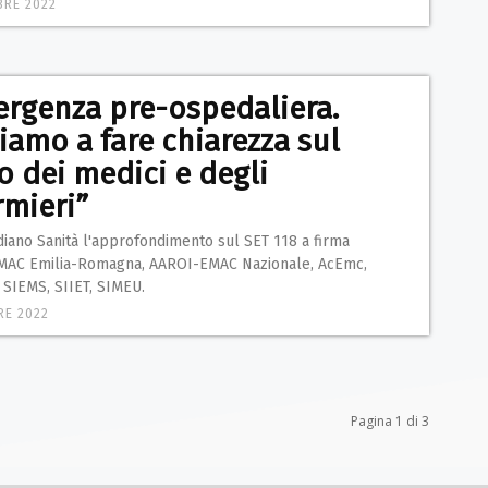
BRE 2022
rgenza pre-ospedaliera.
iamo a fare chiarezza sul
o dei medici e degli
rmieri”
diano Sanità l'approfondimento sul SET 118 a firma
AC Emilia-Romagna, AAROI-EMAC Nazionale, AcEmc,
SIEMS, SIIET, SIMEU.
RE 2022
Pagina 1 di 3