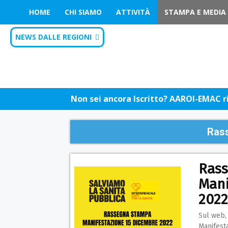
HOME
CHI SIAMO
ATTIVITÀ
STAMPA E MEDIA
NEWS DALLE REGIONI
Non sei ancora Iscritto? AAROI-EMAC riu
Ras
Ras
Mani
2022
Sul web, 
Manifest