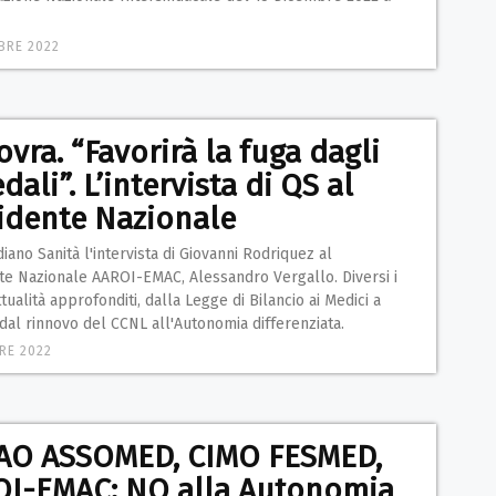
BRE 2022
vra. “Favorirà la fuga dagli
dali”. L’intervista di QS al
idente Nazionale
iano Sanità l'intervista di Giovanni Rodriquez al
te Nazionale AAROI-EMAC, Alessandro Vergallo. Diversi i
ttualità approfonditi, dalla Legge di Bilancio ai Medici a
dal rinnovo del CCNL all'Autonomia differenziata.
RE 2022
AO ASSOMED, CIMO FESMED,
I-EMAC: NO alla Autonomia