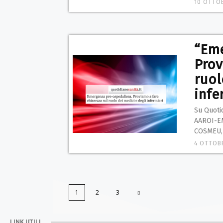
10 OTTO
“Eme
Prov
ruol
infe
Su Quoti
AAROI-EM
COSMEU, 
4 OTTOB
1
2
3
LINK UTILI