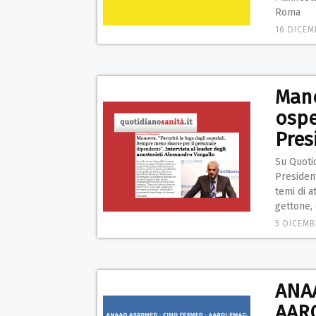
Roma
16 DICEM
Mano
ospe
Pres
Su Quotid
Presiden
temi di a
gettone, 
5 DICEMB
ANA
AARO