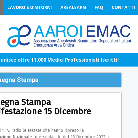
LAVORO E DINTORNI
AREALEARN
FAQ
CONTATTI
nisce oltre 11.000 Medici Professionisti Iscritti!
segna Stampa
segna Stampa
festazione 15 Dicembre
in TV, radio le testate che hanno ripreso la
azione Nazionale Intersindacale del 15 Dicembre 2022 a