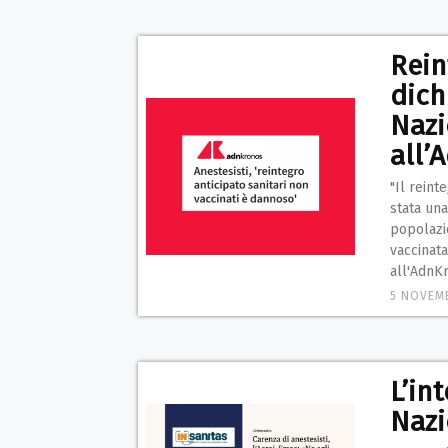
Rein
dich
Naz
all’
"Il reint
stata una
popolazio
vaccinat
all'AdnK
5 NOVEM
L’in
Nazi