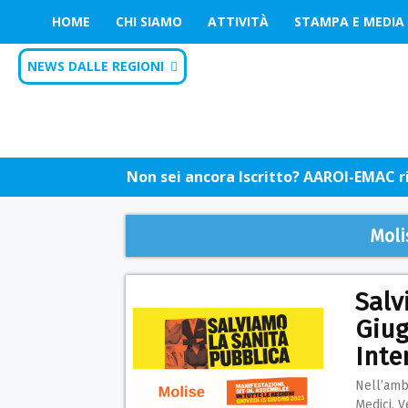
HOME
CHI SIAMO
ATTIVITÀ
STAMPA E MEDIA
NEWS DALLE REGIONI
Non sei ancora Iscritto? AAROI-EMAC riu
Moli
Salv
Giu
Inte
Nell’ambi
Medici, Ve