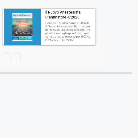
Il Nuovo Anestesista
Rianimatore 4/2026
È online il quarto numero 2026 de
Il Nuovo Anestesista Rianimatore
dei mesi di Luglio/Agosto, con - tra
gli altri temi - gli approfondimenti
sulle trattative in corso per il CCNL
2025-2027. Il numero ...