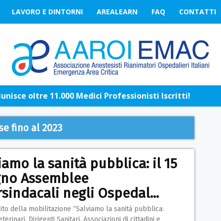
LAVORO E DINTORNI
AREALEARN
FAQ
CONTATTI
nisce oltre 11.000 Medici Professionisti Iscritti!
se fino al 2023
iamo la sanità pubblica: il 15
gno Assemblee
rsindacali negli Ospedal...
to della mobilitazione “Salviamo la sanità pubblica:
terinari, Dirigenti Sanitari, Associazioni di cittadini e