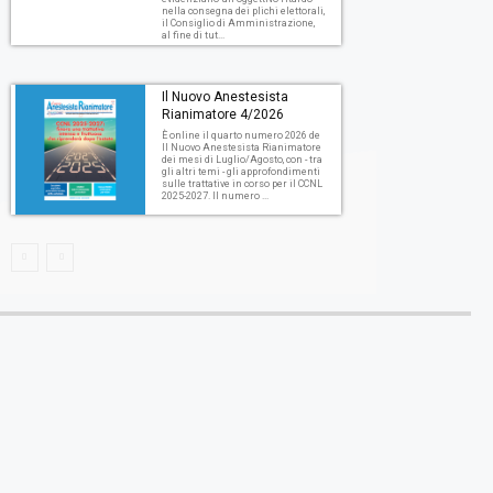
nella consegna dei plichi elettorali,
il Consiglio di Amministrazione,
al fine di tut...
Il Nuovo Anestesista
Rianimatore 4/2026
È online il quarto numero 2026 de
Il Nuovo Anestesista Rianimatore
dei mesi di Luglio/Agosto, con - tra
gli altri temi - gli approfondimenti
sulle trattative in corso per il CCNL
2025-2027. Il numero ...