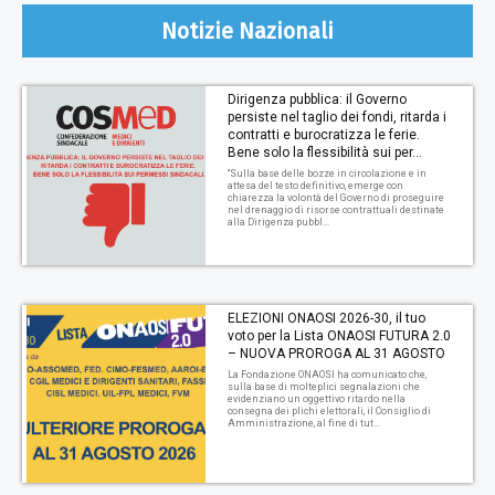
Notizie Nazionali
Dirigenza pubblica: il Governo
persiste nel taglio dei fondi, ritarda i
contratti e burocratizza le ferie.
Bene solo la flessibilità sui per...
“Sulla base delle bozze in circolazione e in
attesa del testo definitivo, emerge con
chiarezza la volontà del Governo di proseguire
nel drenaggio di risorse contrattuali destinate
alla Dirigenza pubbl...
ELEZIONI ONAOSI 2026-30, il tuo
voto per la Lista ONAOSI FUTURA 2.0
– NUOVA PROROGA AL 31 AGOSTO
La Fondazione ONAOSI ha comunicato che,
sulla base di molteplici segnalazioni che
evidenziano un oggettivo ritardo nella
consegna dei plichi elettorali, il Consiglio di
Amministrazione, al fine di tut...