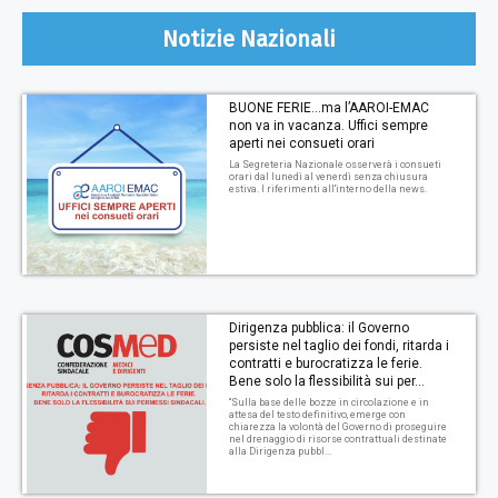
Notizie Nazionali
BUONE FERIE…ma l’AAROI-EMAC
non va in vacanza. Uffici sempre
aperti nei consueti orari
La Segreteria Nazionale osserverà i consueti
orari dal lunedì al venerdì senza chiusura
estiva. I riferimenti all'interno della news.
Dirigenza pubblica: il Governo
persiste nel taglio dei fondi, ritarda i
contratti e burocratizza le ferie.
Bene solo la flessibilità sui per...
“Sulla base delle bozze in circolazione e in
attesa del testo definitivo, emerge con
chiarezza la volontà del Governo di proseguire
nel drenaggio di risorse contrattuali destinate
alla Dirigenza pubbl...