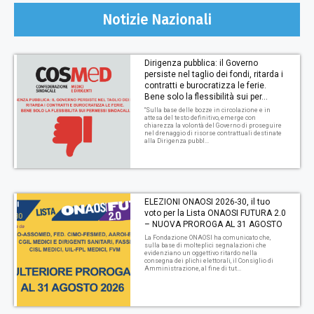
Notizie Nazionali
Dirigenza pubblica: il Governo
persiste nel taglio dei fondi, ritarda i
contratti e burocratizza le ferie.
Bene solo la flessibilità sui per...
“Sulla base delle bozze in circolazione e in
attesa del testo definitivo, emerge con
chiarezza la volontà del Governo di proseguire
nel drenaggio di risorse contrattuali destinate
alla Dirigenza pubbl...
ELEZIONI ONAOSI 2026-30, il tuo
voto per la Lista ONAOSI FUTURA 2.0
– NUOVA PROROGA AL 31 AGOSTO
La Fondazione ONAOSI ha comunicato che,
sulla base di molteplici segnalazioni che
evidenziano un oggettivo ritardo nella
consegna dei plichi elettorali, il Consiglio di
Amministrazione, al fine di tut...