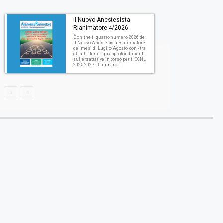
Il Nuovo Anestesista
Rianimatore 4/2026
È online il quarto numero 2026 de
Il Nuovo Anestesista Rianimatore
dei mesi di Luglio/Agosto, con - tra
gli altri temi - gli approfondimenti
sulle trattative in corso per il CCNL
2025-2027. Il numero ...