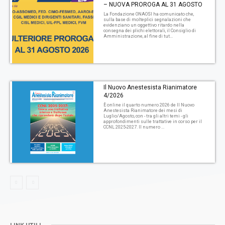
– NUOVA PROROGA AL 31 AGOSTO
La Fondazione ONAOSI ha comunicato che,
sulla base di molteplici segnalazioni che
evidenziano un oggettivo ritardo nella
consegna dei plichi elettorali, il Consiglio di
Amministrazione, al fine di tut...
Il Nuovo Anestesista Rianimatore
4/2026
È online il quarto numero 2026 de Il Nuovo
Anestesista Rianimatore dei mesi di
Luglio/Agosto, con - tra gli altri temi - gli
approfondimenti sulle trattative in corso per il
CCNL 2025-2027. Il numero ...